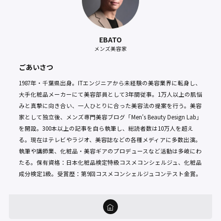
EBATO
メンズ美容家
ごあいさつ
1987年・千葉県出身。ITエンジニアから未経験の美容業界に転身し、
大手化粧品メーカーにて美容部員として3年間従事。1万人以上の肌悩
みと真摯に向き合い、一人ひとりに合った美容法の提案を行う。美容
家として独立後、メンズ専門美容ブログ「Men's Beauty Design Lab」
を開設。300本以上の記事を自ら執筆し、総読者数は10万人を超え
る。現在はテレビやラジオ、美容誌などの各種メディアに多数出演。
執筆や講師業、化粧品・美容ギアのプロデュースなど活動は多岐にわ
たる。保有資格：日本化粧品検定特級コスメコンシェルジュ、化粧品
成分検定1級。受賞歴：第9回コスメコンシェルジュコンテスト金賞。