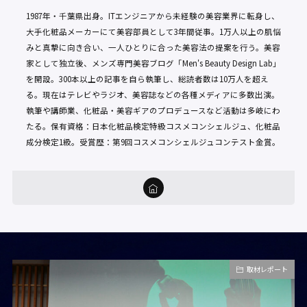
1987年・千葉県出身。ITエンジニアから未経験の美容業界に転身し、
大手化粧品メーカーにて美容部員として3年間従事。1万人以上の肌悩
みと真摯に向き合い、一人ひとりに合った美容法の提案を行う。美容
家として独立後、メンズ専門美容ブログ「Men's Beauty Design Lab」
を開設。300本以上の記事を自ら執筆し、総読者数は10万人を超え
る。現在はテレビやラジオ、美容誌などの各種メディアに多数出演。
執筆や講師業、化粧品・美容ギアのプロデュースなど活動は多岐にわ
たる。保有資格：日本化粧品検定特級コスメコンシェルジュ、化粧品
成分検定1級。受賞歴：第9回コスメコンシェルジュコンテスト金賞。
取材レポート