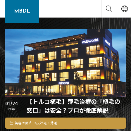
MBDL
【トルコ植毛】薄毛治療の「植毛の
01/24
窓口」は安全？プロが徹底解説
2026
美容医療
#
抜け毛・薄毛