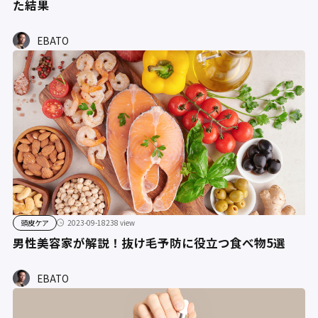
た結果
EBATO
頭皮ケア
2023-09-18
238 view
男性美容家が解説！抜け毛予防に役立つ食べ物5選
EBATO