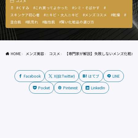
コスメ
#
くすみ
#
これ買ってよかった
#
シミ・そばかす
#
スキンケア初心者
#
ニキビ・大人ニキビ
#
メンズコスメ
#
乾燥
#
混合肌
#
肌荒れ
#
脂性肌
#
賢い化粧品の選び方
HOME
メンズ美容
コスメ
【専門家が解説】失敗しないメンズ化粧水の
Facebook
X(旧:Twitter)
はてブ
LINE
Pocket
Pinterest
LinkedIn