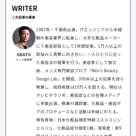
WRITER
この記事の著者
1987年・千葉県出身。ITエンジニアから未経
験の美容業界に転身し、大手化粧品メーカー
にて美容部員として3年間従事。1万人以上の
肌悩みと真摯に向き合い、一人ひとりに合っ
EBATO
メンズ美容家
た美容法の提案を行う。美容家として独立
後、メンズ専門美容ブログ「Men's Beauty
Design Lab」を開設。300本以上の記事を自ら
執筆し、総読者数は10万人を超える。現在は
テレビやラジオ、美容誌などの各種メディア
に多数出演。執筆や講師業、化粧品・美容ギ
アのプロデュースなど活動は多岐にわたる。
保有資格：日本化粧品検定特級コスメコンシ
ェルジュ、化粧品成分検定1級。受賞歴：第9
回コスメコンシェルジュコンテスト金賞。