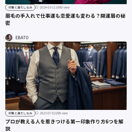
印象と身だしなみ
2024-03-11
1890 view
眉毛の手入れで仕事運も恋愛運も変わる？開運眉の秘
密
EBATO
印象と身だしなみ
2023-07-02
288 view
プロが教える人を惹きつける第一印象作り方6つを解
説