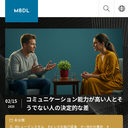
MBDL
コミュニケーション能力が高い人とそ
02/15
うでない人の決定的な差
2025
未分類
#
ヒューマンスキル
#
メンズの自己成長
#
一流の仕事術
#