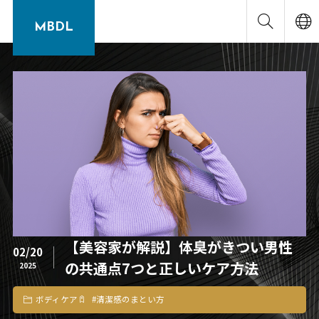
MBDL
【美容家が解説】体臭がきつい男性
02/20
の共通点7つと正しいケア方法
2025
ボディケア
#
清潔感のまとい方