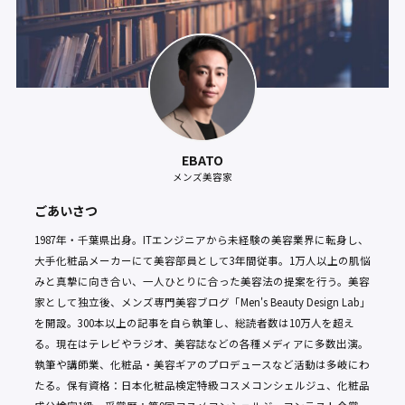
EBATO
メンズ美容家
ごあいさつ
1987年・千葉県出身。ITエンジニアから未経験の美容業界に転身し、
大手化粧品メーカーにて美容部員として3年間従事。1万人以上の肌悩
みと真摯に向き合い、一人ひとりに合った美容法の提案を行う。美容
家として独立後、メンズ専門美容ブログ「Men's Beauty Design Lab」
を開設。300本以上の記事を自ら執筆し、総読者数は10万人を超え
る。現在はテレビやラジオ、美容誌などの各種メディアに多数出演。
執筆や講師業、化粧品・美容ギアのプロデュースなど活動は多岐にわ
たる。保有資格：日本化粧品検定特級コスメコンシェルジュ、化粧品